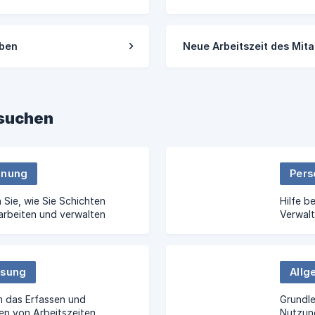
iben
Neue Arbeitszeit des Mita
hsuchen
anung
Pers
n Sie, wie Sie Schichten
Hilfe b
earbeiten und verwalten
Verwalt
ssung
Allg
m das Erfassen und
Grundle
n von Arbeitszeiten.
Nutzun