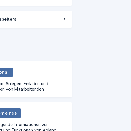
rbeiters
onal
eim Anlegen, Einladen und
en von Mitarbeitenden.
emeines
gende Informationen zur
g und Funktionen von Aplano.