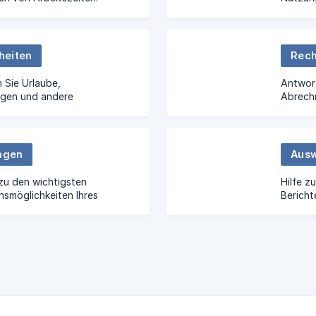
heiten
Rech
 Sie Urlaube,
Antwor
gen und andere
Abrech
en.
ungen
Ausw
zu den wichtigsten
Hilfe z
nsmöglichkeiten Ihres
Bericht