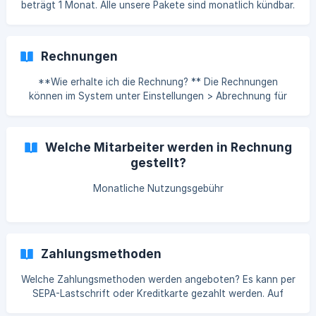
beträgt 1 Monat. Alle unsere Pakete sind monatlich kündbar.
Mitarbeiter im Laufe des Monats hinzugefügt oder entfernt
w
Rechnungen
**Wie erhalte ich die Rechnung? ** Die Rechnungen
können im System unter Einstellungen > Abrechnung für
jeden Monat als PDF-Datei heruntergeladen werden.
Außerdem werden Rechnungen monatlich per E-Mail an die
angegebene Rechnungsadresse (digital) versendet.
Welche Mitarbeiter werden in Rechnung
gestellt?
Monatliche Nutzungsgebühr
Zahlungsmethoden
Welche Zahlungsmethoden werden angeboten? Es kann per
SEPA-Lastschrift oder Kreditkarte gezahlt werden. Auf
Anfrage kann auch in einigen Fällen per Rechnung